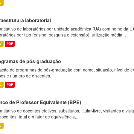
V
raestrutura laboratorial
ntitativo de laboratórios por unidade acadêmica (UA) com nome da U
oratórios por tipo (ensino, pesquisa e extensão), utilização média...
V
PDF
ogramas de pós-graduação
ação de programas de pós-graduação com nome, situação, nível de ens
es e número de discentes.
V
PDF
nco de Professor Equivalente (BPE)
ntitativo de docentes efetivos, substitutos, titular-livre, visitantes e vi
docentes, total em fator de equivalência,...
V