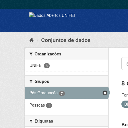
Conjuntos de dados
Organizações
UNIFEI
8
Grupos
8 
Pós Graduação
7
For
B
Pessoas
1
Etiquetas
Bol