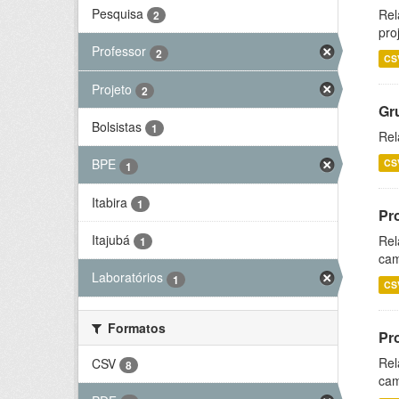
Pesquisa
Rel
2
pro
Professor
2
CS
Projeto
2
Gr
Bolsistas
1
Rel
BPE
CS
1
Itabira
1
Pr
Itajubá
Rel
1
cam
Laboratórios
1
CS
Formatos
Pr
Rel
CSV
8
cam