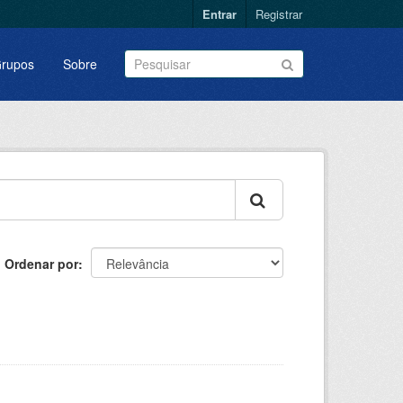
Entrar
Registrar
rupos
Sobre
Ordenar por