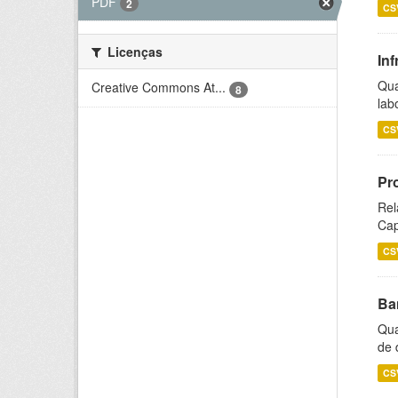
PDF
2
CS
Licenças
Inf
Qua
Creative Commons At...
8
lab
CS
Pr
Rel
Cap
CS
Ba
Qua
de 
CS