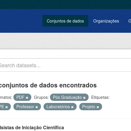
Conjuntos de dados
Organizações
G
conjuntos de dados encontrados
matos:
PDF
Grupos:
Pós Graduação
Etiquetas:
PE
Professor
Laboratórios
Projeto
sistas de Iniciação Científica