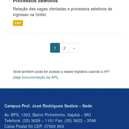
Processos Seletivos
Relação das vagas ofertadas e processos seletivos de
ingresso na Unifei.
CSV
1
2
»
Você também pode ter acesso a esses registros usando a
API
(veja
Documentação da API
).
Campus Prof. José Rodrigues Seabra – Sede
Av. BPS, 1303, Bairro Pinheirinho, Itajubá – MG
Telefone: (35) 3629 – 1101 Fax: (35) 3622 – 3596
Caixa Postal 50 CEP: 37500 903