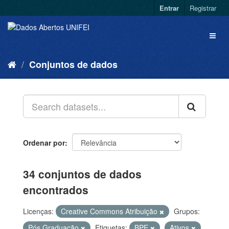
Entrar
Registrar
Conjuntos de dados
Ordenar por
34 conjuntos de dados
encontrados
Licenças:
Creative Commons Atribuição
Grupos:
Pós Graduação
Etiquetas:
BPE
Ativos