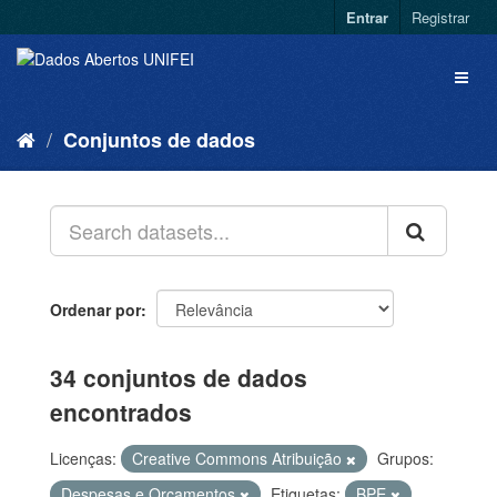
Entrar
Registrar
Conjuntos de dados
Ordenar por
34 conjuntos de dados
encontrados
Licenças:
Creative Commons Atribuição
Grupos:
Despesas e Orçamentos
Etiquetas:
BPE