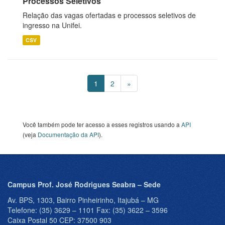
Processos Seletivos
Relação das vagas ofertadas e processos seletivos de
ingresso na Unifei.
CSV
1
2
»
Você também pode ter acesso a esses registros usando a
API
(veja
Documentação da API
).
Campus Prof. José Rodrigues Seabra – Sede
Av. BPS, 1303, Bairro Pinheirinho, Itajubá – MG
Telefone: (35) 3629 – 1101 Fax: (35) 3622 – 3596
Caixa Postal 50 CEP: 37500 903