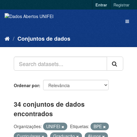
Entrar
Registrar
Conjuntos de dados
Ordenar por
34 conjuntos de dados
encontrados
Organizações:
UNIFEI
Etiquetas:
BPE
Curriculares
Graduação
Alunos