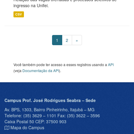
ingresso na Unifei.
CSV
1
2
»
Você também pode ter acesso a esses registros usando a
API
(veja
Documentação da API
).
Campus Prof. José Rodrigues Seabra – Sede
Av. BPS, 1303, Bairro Pinheirinho, Itajubá – MG
Telefone: (35) 3629 – 1101 Fax: (35) 3622 – 3596
Caixa Postal 50 CEP: 37500 903
Mapa do Campus