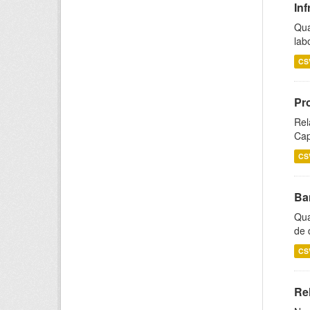
Inf
Qua
lab
CS
Pr
Rel
Cap
CS
Ba
Qua
de 
CS
Rel