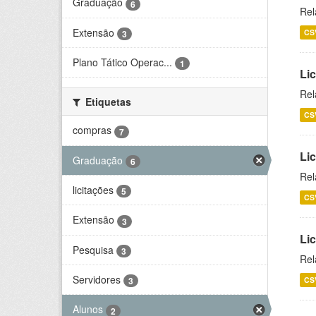
Graduação
6
Rel
Extensão
CS
3
Plano Tático Operac...
1
Lic
Rel
Etiquetas
CS
compras
7
Lic
Graduação
6
Rel
licitações
5
CS
Extensão
3
Li
Pesquisa
3
Rel
Servidores
CS
3
Alunos
2