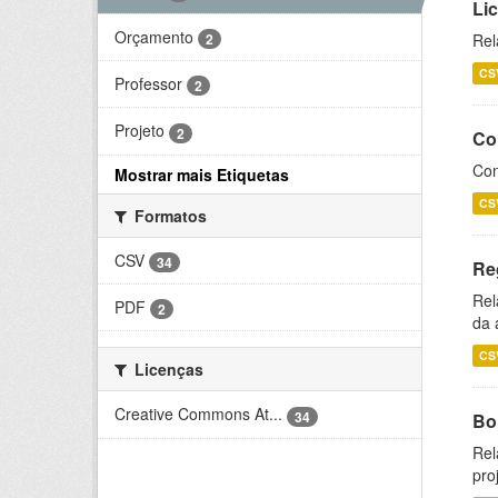
Li
Orçamento
2
Rel
CS
Professor
2
Projeto
2
Co
Con
Mostrar mais Etiquetas
CS
Formatos
CSV
34
Re
Rel
PDF
2
da 
CS
Licenças
Creative Commons At...
34
Bol
Rel
pro