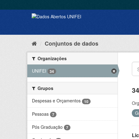
Conjuntos de dados
Organizações
UNIFEI
34
Grupos
34
Despesas e Orçamentos
10
Org
G
Pessoas
7
Pós Graduação
7
Lic