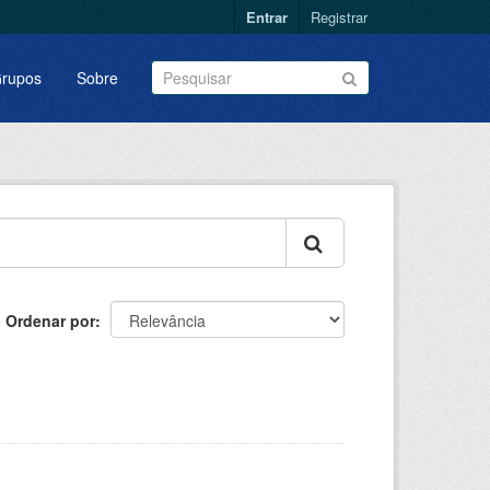
Entrar
Registrar
rupos
Sobre
Ordenar por