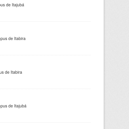
pus de Itajubá
pus de Itabira
s de Itabira
mpus de Itajubá