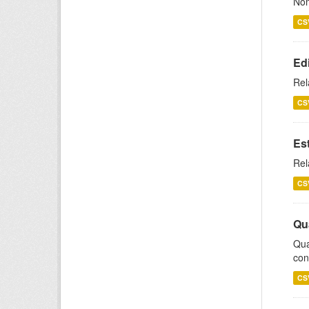
Nom
CS
Ed
Rel
CS
Es
Rel
CS
Qu
Qua
con
CS