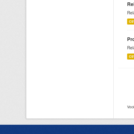
Re
Rel
CS
Pr
Rel
CS
Voc