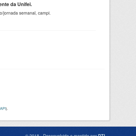
nte da Unifei.
ho/jornada semanal, campi.
API
).
© 2018 - Desenvolvido e mantido por
DTI