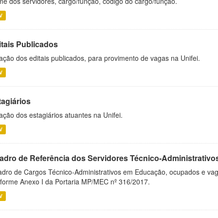
e dos servidores, cargo/função, código do cargo/função.
V
itais Publicados
ação dos editais publicados, para provimento de vagas na Unifei.
V
tagiários
ação dos estagiários atuantes na Unifei.
V
adro de Referência dos Servidores Técnico-Administrati
dro de Cargos Técnico-Administrativos em Educação, ocupados e vagos 
forme Anexo I da Portaria MP/MEC nº 316/2017.
V