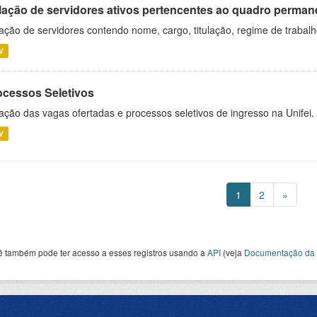
lação de servidores ativos pertencentes ao quadro permane
ação de servidores contendo nome, cargo, titulação, regime de trabal
V
ocessos Seletivos
ação das vagas ofertadas e processos seletivos de ingresso na Unifei.
V
1
2
»
ê também pode ter acesso a esses registros usando a
API
(veja
Documentação da 