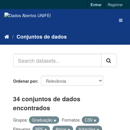
Entrar
Registrar
Conjuntos de dados
Ordenar por
34 conjuntos de dados
encontrados
Grupos:
Graduação
Formatos:
CSV
Etiquetas:
BPE
Ativos
licitações