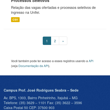
Processos Seletivos
Relação das vagas ofertadas e processos seletivos de
ingresso na Unifei.
CSV
1
2
»
Você também pode ter acesso a esses registros usando a
API
(veja
Documentação da API
).
Campus Prof. José Rodrigues Seabra – Sede
Av. BPS, 1303, Bairro Pinheirinho, Itajubá – MG
Telefone: (35) 3629 – 1101 Fax: (35) 3622 – 3596
Caixa Postal 50 CEP: 37500 903