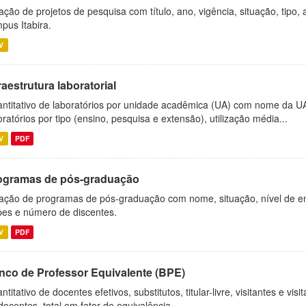
ação de projetos de pesquisa com título, ano, vigência, situação, tipo
pus Itabira.
V
raestrutura laboratorial
ntitativo de laboratórios por unidade acadêmica (UA) com nome da U
oratórios por tipo (ensino, pesquisa e extensão), utilização média...
V
PDF
ogramas de pós-graduação
ação de programas de pós-graduação com nome, situação, nível de ens
es e número de discentes.
V
PDF
nco de Professor Equivalente (BPE)
ntitativo de docentes efetivos, substitutos, titular-livre, visitantes e vi
docentes, total em fator de equivalência,...