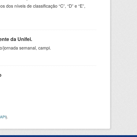
dos níveis de classificação “C”, “D” e “E”,
nte da Unifei.
ho/jornada semanal, campi.
o
API
).