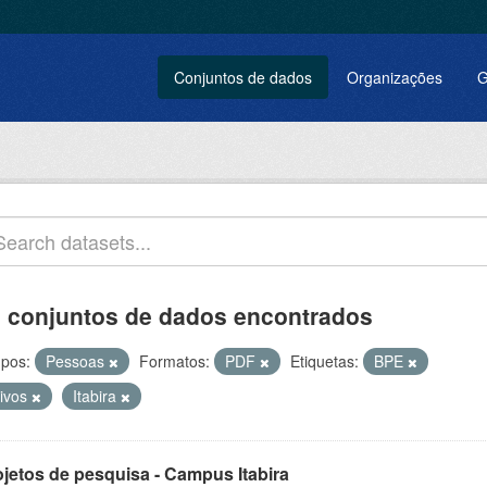
Conjuntos de dados
Organizações
G
 conjuntos de dados encontrados
pos:
Pessoas
Formatos:
PDF
Etiquetas:
BPE
tivos
Itabira
ojetos de pesquisa - Campus Itabira