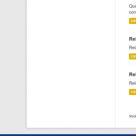
Qua
con
CS
Re
Rel
CS
Re
Rel
CS
Voc