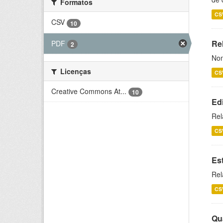
Formatos
CS
CSV
10
Rel
PDF
2
Nom
Licenças
CS
Creative Commons At...
10
Ed
Rel
CS
Es
Rel
CS
Qu