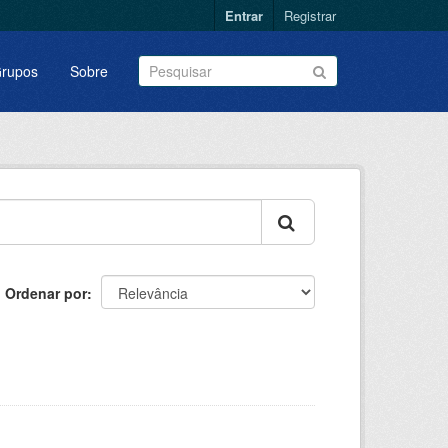
Entrar
Registrar
rupos
Sobre
Ordenar por