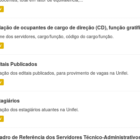
V
ação de ocupantes de cargo de direção (CD), função gratifi
e dos servidores, cargo/função, código do cargo/função.
V
itais Publicados
ação dos editais publicados, para provimento de vagas na Unifei.
V
tagiários
ação dos estagiários atuantes na Unifei.
V
adro de Referência dos Servidores Técnico-Administrati