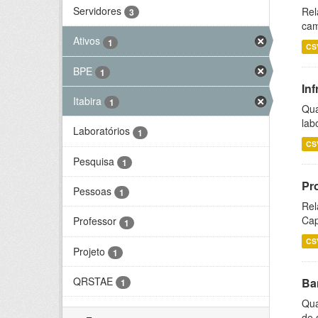
Servidores
Rel
3
cam
Ativos
1
CS
BPE
1
Inf
Itabira
1
Qua
lab
Laboratórios
1
CS
Pesquisa
1
Pr
Pessoas
1
Rel
Cap
Professor
1
CS
Projeto
1
QRSTAE
Ba
1
Qua
de 