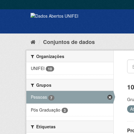
Conjuntos de dados
Organizações
UNIFEI
10
Grupos
10
Pessoas
7
Gru
A
Pós Graduação
3
Etiquetas
Pr