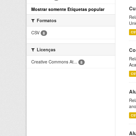
Cu
Mostrar somente Etiquetas popular
Rel
Formatos
Uni
CSV
CS
8
Licenças
Co
Rel
Creative Commons At...
8
Aca
CS
Al
Rel
ano
CS
Al