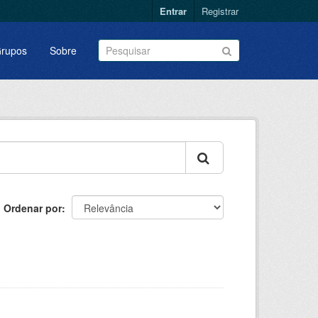
Entrar
Registrar
rupos
Sobre
Ordenar por