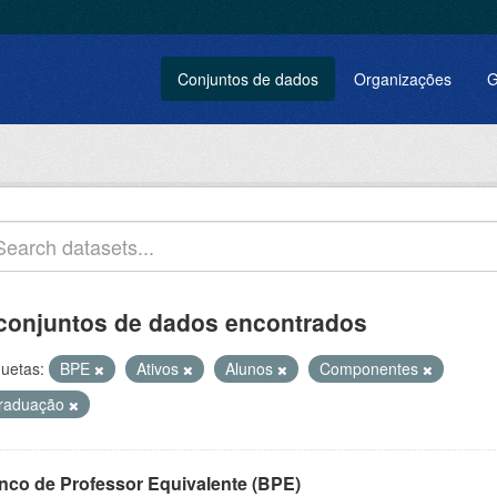
Conjuntos de dados
Organizações
G
conjuntos de dados encontrados
quetas:
BPE
Ativos
Alunos
Componentes
raduação
nco de Professor Equivalente (BPE)