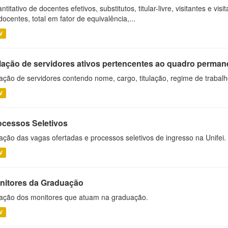
ntitativo de docentes efetivos, substitutos, titular-livre, visitantes e vi
docentes, total em fator de equivalência,...
V
lação de servidores ativos pertencentes ao quadro permane
ação de servidores contendo nome, cargo, titulação, regime de trabal
V
ocessos Seletivos
ação das vagas ofertadas e processos seletivos de ingresso na Unifei.
V
nitores da Graduação
ação dos monitores que atuam na graduação.
V