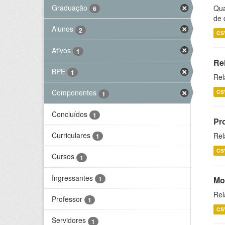
Graduação
Qua
6
de 
Alunos
2
CS
Ativos
1
Re
BPE
1
Rel
Componentes
CS
1
Concluídos
1
Pr
Curriculares
Rel
1
CS
Cursos
1
Ingressantes
1
Mo
Rel
Professor
1
CS
Servidores
1