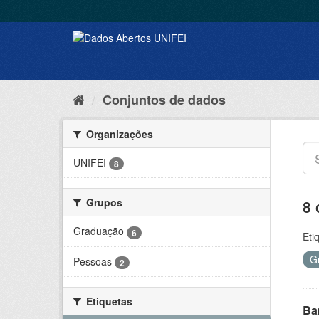
Conjuntos de dados
Organizações
UNIFEI
8
Grupos
8 
Graduação
6
Eti
G
Pessoas
2
Etiquetas
Ba