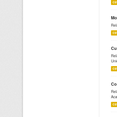
CS
Mo
Rel
CS
Cu
Rel
Uni
CS
Co
Rel
Aca
CS