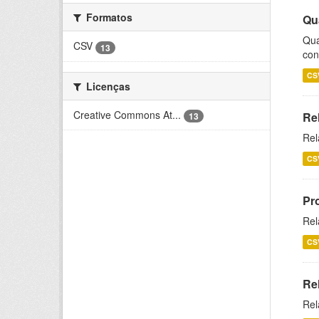
Formatos
Qu
Qua
CSV
13
con
CS
Licenças
Creative Commons At...
Re
13
Rel
CS
Pr
Rel
CS
Re
Rel