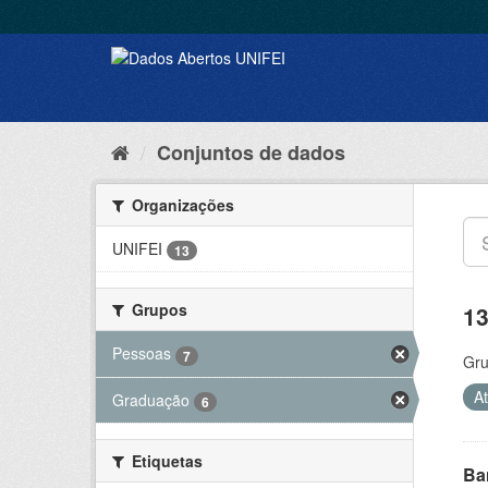
Conjuntos de dados
Organizações
UNIFEI
13
Grupos
13
Pessoas
7
Gru
A
Graduação
6
Etiquetas
Ba