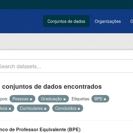
Conjuntos de dados
Organizações
G
 conjuntos de dados encontrados
pos:
Pessoas
Graduação
Etiquetas:
BPE
tivos
Curriculares
Concluídos
nco de Professor Equivalente (BPE)