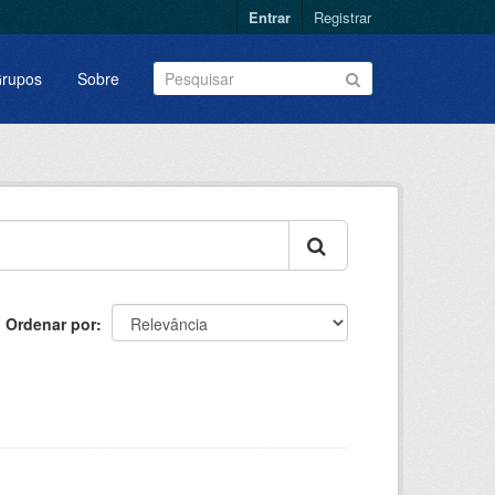
Entrar
Registrar
rupos
Sobre
Ordenar por