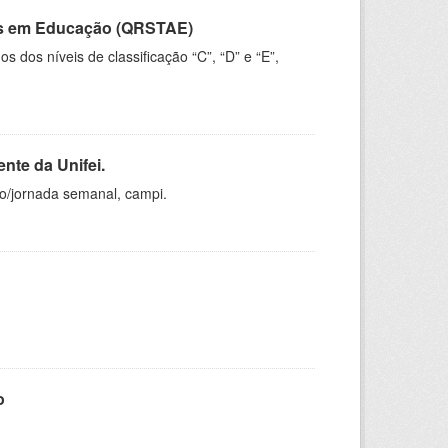
vos em Educação (QRSTAE)
dos níveis de classificação “C”, “D” e “E”,
nte da Unifei.
ho/jornada semanal, campi.
o