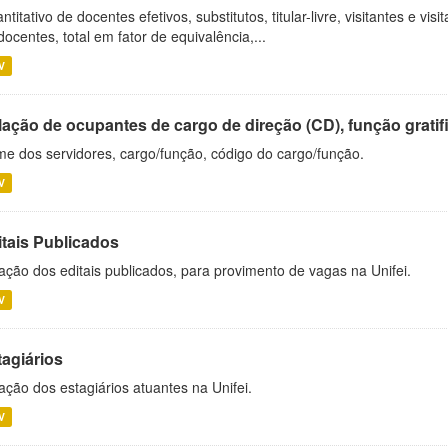
ntitativo de docentes efetivos, substitutos, titular-livre, visitantes e vi
docentes, total em fator de equivalência,...
V
ação de ocupantes de cargo de direção (CD), função gratifi
e dos servidores, cargo/função, código do cargo/função.
V
itais Publicados
ação dos editais publicados, para provimento de vagas na Unifei.
V
tagiários
ação dos estagiários atuantes na Unifei.
V