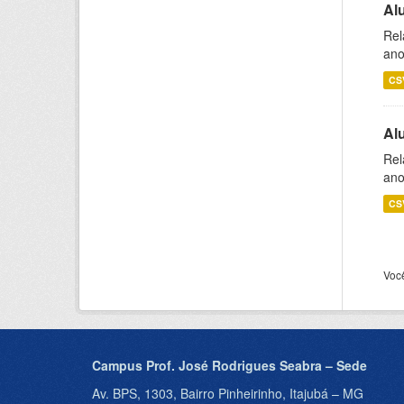
Al
Rel
ano
CS
Al
Rel
ano
CS
Voc
Campus Prof. José Rodrigues Seabra – Sede
Av. BPS, 1303, Bairro Pinheirinho, Itajubá – MG