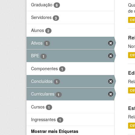
Graduação
Qua
6
de 
Servidores
3
CS
Alunos
2
Rel
Ativos
1
Nom
BPE
CS
1
Componentes
1
Ed
Concluídos
Rel
1
CS
Curriculares
1
Cursos
1
Es
Rel
Ingressantes
1
CS
Mostrar mais Etiquetas