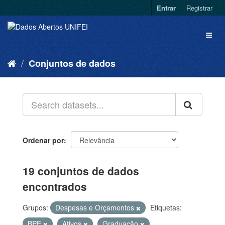
Entrar
Registrar
Conjuntos de dados
Ordenar por
19 conjuntos de dados
encontrados
Grupos:
Despesas e Orçamentos
Etiquetas:
BPE
Ativos
Graduação