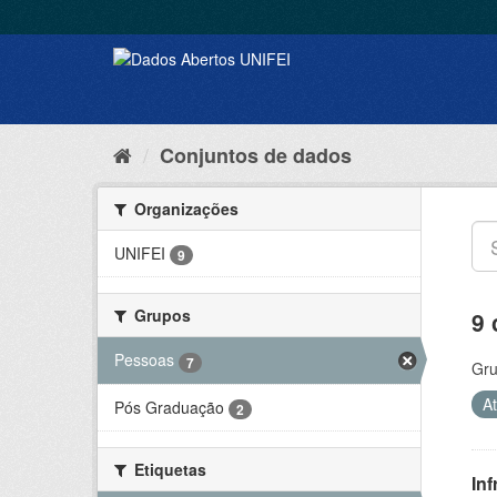
Conjuntos de dados
Organizações
UNIFEI
9
Grupos
9 
Pessoas
7
Gru
A
Pós Graduação
2
Etiquetas
Inf