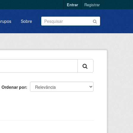
Entrar
Registrar
rupos
Sobre
Ordenar por