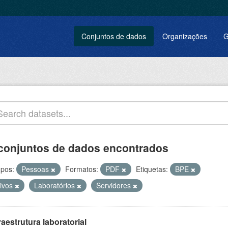
Conjuntos de dados
Organizações
G
conjuntos de dados encontrados
pos:
Pessoas
Formatos:
PDF
Etiquetas:
BPE
tivos
Laboratórios
Servidores
raestrutura laboratorial