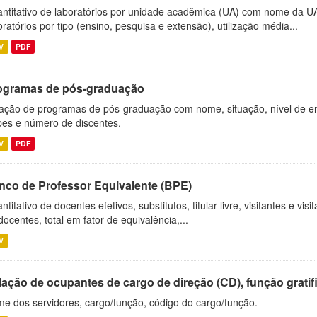
ntitativo de laboratórios por unidade acadêmica (UA) com nome da U
oratórios por tipo (ensino, pesquisa e extensão), utilização média...
V
PDF
ogramas de pós-graduação
ação de programas de pós-graduação com nome, situação, nível de ens
es e número de discentes.
V
PDF
nco de Professor Equivalente (BPE)
ntitativo de docentes efetivos, substitutos, titular-livre, visitantes e vi
docentes, total em fator de equivalência,...
V
ação de ocupantes de cargo de direção (CD), função gratifi
e dos servidores, cargo/função, código do cargo/função.