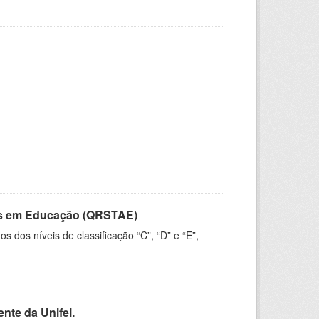
vos em Educação (QRSTAE)
dos níveis de classificação “C”, “D” e “E”,
nte da Unifei.