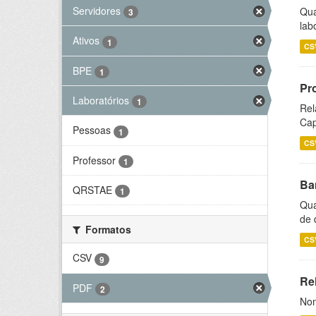
Servidores
Qua
3
lab
Ativos
1
CS
BPE
1
Pr
Laboratórios
1
Rel
Cap
Pessoas
1
CS
Professor
1
Ba
QRSTAE
1
Qua
de 
Formatos
CS
CSV
9
Rel
PDF
2
Nom