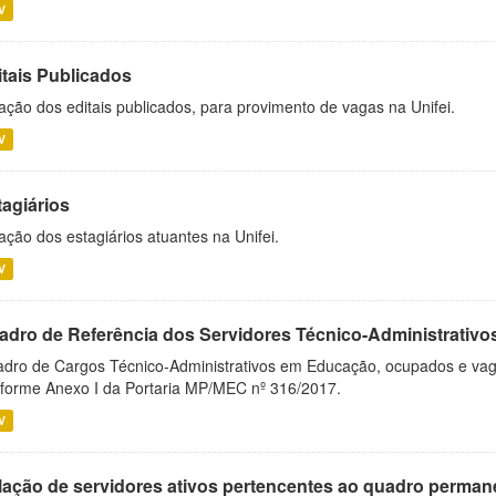
V
itais Publicados
ação dos editais publicados, para provimento de vagas na Unifei.
V
tagiários
ação dos estagiários atuantes na Unifei.
V
adro de Referência dos Servidores Técnico-Administrati
dro de Cargos Técnico-Administrativos em Educação, ocupados e vagos 
forme Anexo I da Portaria MP/MEC nº 316/2017.
V
lação de servidores ativos pertencentes ao quadro permane