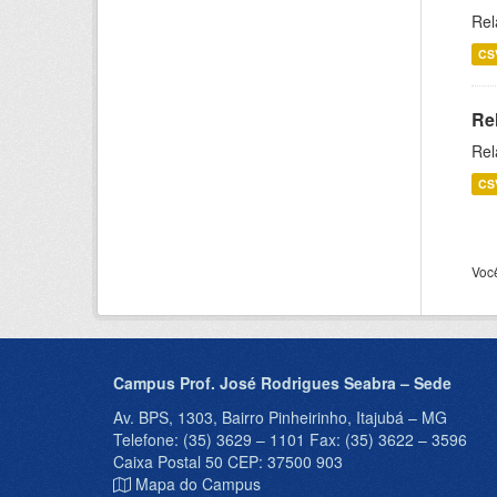
Rel
CS
Re
Rel
CS
Voc
Campus Prof. José Rodrigues Seabra – Sede
Av. BPS, 1303, Bairro Pinheirinho, Itajubá – MG
Telefone: (35) 3629 – 1101 Fax: (35) 3622 – 3596
Caixa Postal 50 CEP: 37500 903
Mapa do Campus