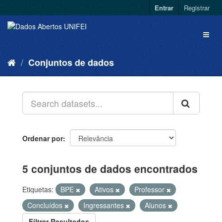
Entrar
Registrar
Conjuntos de dados
Ordenar por
5 conjuntos de dados encontrados
Etiquetas:
BPE
Ativos
Professor
Concluídos
Ingressantes
Alunos
Filtrar Resultados