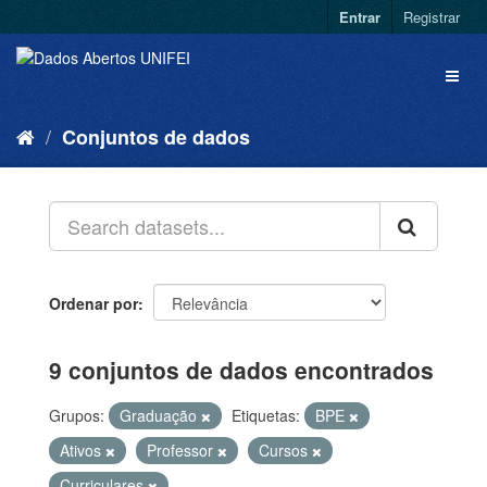
Entrar
Registrar
Conjuntos de dados
Ordenar por
9 conjuntos de dados encontrados
Grupos:
Graduação
Etiquetas:
BPE
Ativos
Professor
Cursos
Curriculares