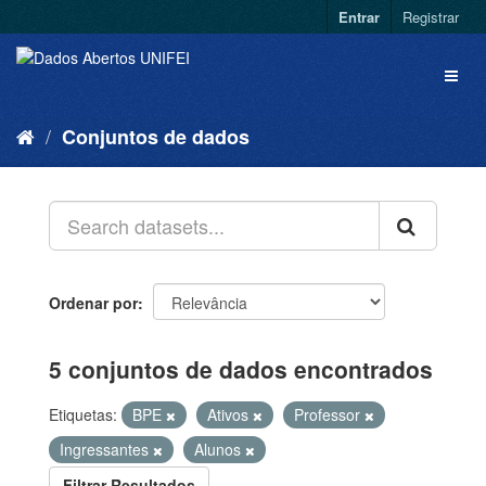
Entrar
Registrar
Conjuntos de dados
Ordenar por
5 conjuntos de dados encontrados
Etiquetas:
BPE
Ativos
Professor
Ingressantes
Alunos
Filtrar Resultados