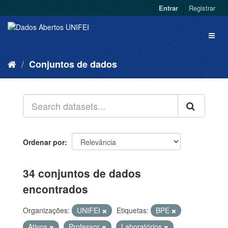
Entrar
Registrar
Conjuntos de dados
Ordenar por
34 conjuntos de dados
encontrados
Organizações:
UNIFEI
Etiquetas:
BPE
Ativos
Professor
Laboratórios