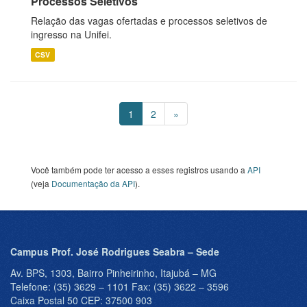
Processos Seletivos
Relação das vagas ofertadas e processos seletivos de
ingresso na Unifei.
CSV
1
2
»
Você também pode ter acesso a esses registros usando a
API
(veja
Documentação da API
).
Campus Prof. José Rodrigues Seabra – Sede
Av. BPS, 1303, Bairro Pinheirinho, Itajubá – MG
Telefone: (35) 3629 – 1101 Fax: (35) 3622 – 3596
Caixa Postal 50 CEP: 37500 903