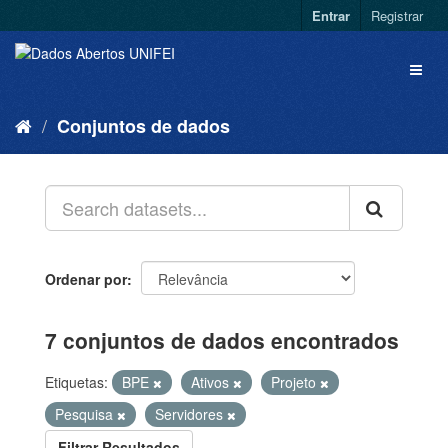
Entrar
Registrar
Conjuntos de dados
Ordenar por
7 conjuntos de dados encontrados
Etiquetas:
BPE
Ativos
Projeto
Pesquisa
Servidores
Filtrar Resultados