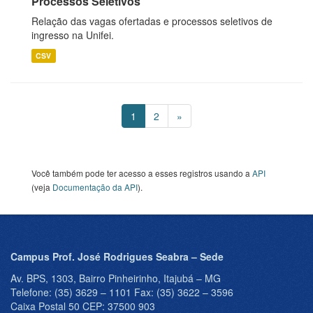
Processos Seletivos
Relação das vagas ofertadas e processos seletivos de
ingresso na Unifei.
CSV
1
2
»
Você também pode ter acesso a esses registros usando a
API
(veja
Documentação da API
).
Campus Prof. José Rodrigues Seabra – Sede
Av. BPS, 1303, Bairro Pinheirinho, Itajubá – MG
Telefone: (35) 3629 – 1101 Fax: (35) 3622 – 3596
Caixa Postal 50 CEP: 37500 903