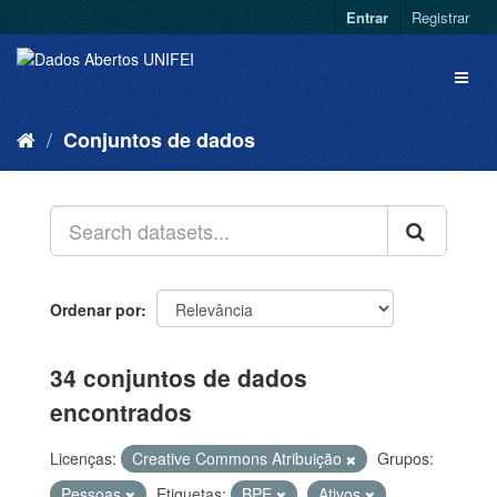
Entrar
Registrar
Conjuntos de dados
Ordenar por
34 conjuntos de dados
encontrados
Licenças:
Creative Commons Atribuição
Grupos:
Pessoas
Etiquetas:
BPE
Ativos