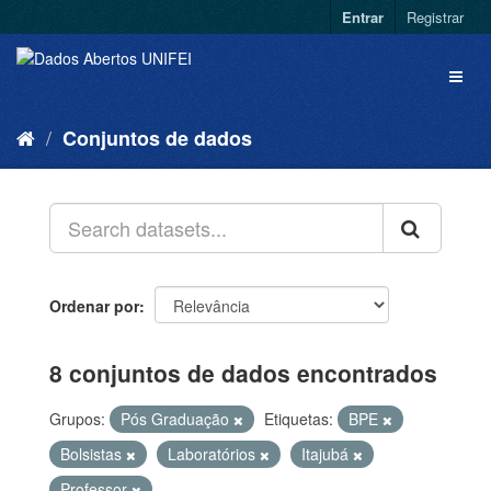
Entrar
Registrar
Conjuntos de dados
Ordenar por
8 conjuntos de dados encontrados
Grupos:
Pós Graduação
Etiquetas:
BPE
Bolsistas
Laboratórios
Itajubá
Professor