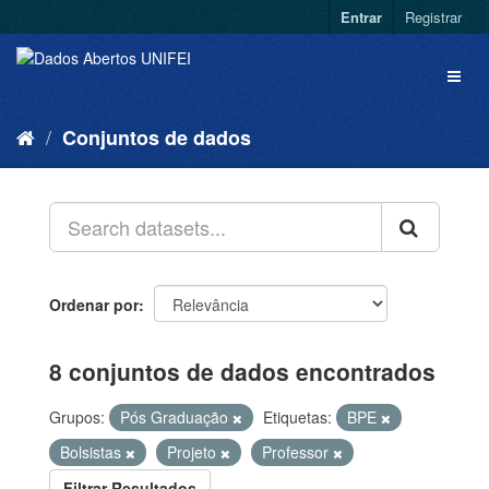
Entrar
Registrar
Conjuntos de dados
Ordenar por
8 conjuntos de dados encontrados
Grupos:
Pós Graduação
Etiquetas:
BPE
Bolsistas
Projeto
Professor
Filtrar Resultados