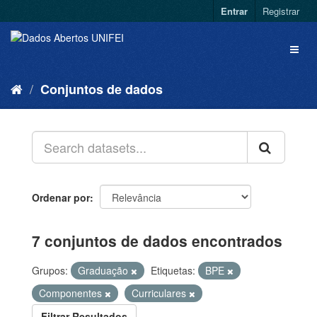
Entrar
Registrar
Conjuntos de dados
Ordenar por
7 conjuntos de dados encontrados
Grupos:
Graduação
Etiquetas:
BPE
Componentes
Curriculares
Filtrar Resultados