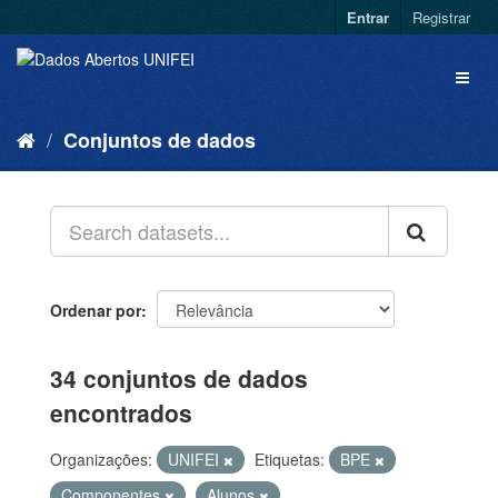
Entrar
Registrar
Conjuntos de dados
Ordenar por
34 conjuntos de dados
encontrados
Organizações:
UNIFEI
Etiquetas:
BPE
Componentes
Alunos