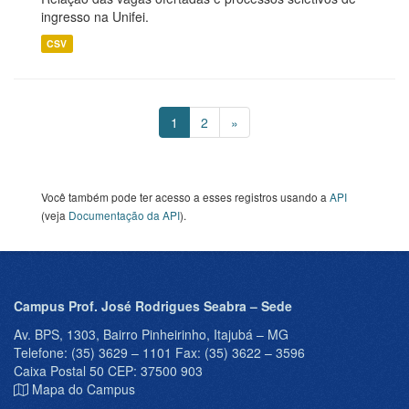
ingresso na Unifei.
CSV
1
2
»
Você também pode ter acesso a esses registros usando a
API
(veja
Documentação da API
).
Campus Prof. José Rodrigues Seabra – Sede
Av. BPS, 1303, Bairro Pinheirinho, Itajubá – MG
Telefone: (35) 3629 – 1101 Fax: (35) 3622 – 3596
Caixa Postal 50 CEP: 37500 903
Mapa do Campus