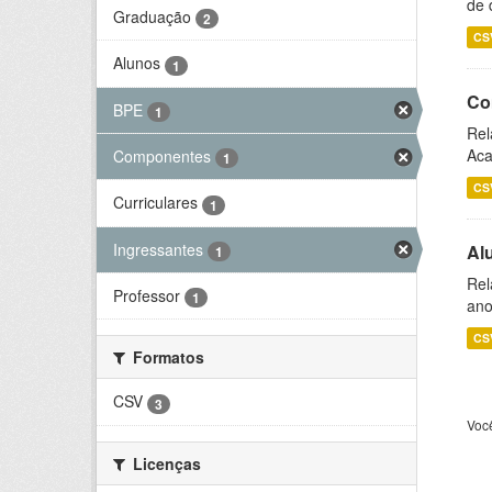
de 
Graduação
2
CS
Alunos
1
Co
BPE
1
Rel
Aca
Componentes
1
CS
Curriculares
1
Ingressantes
Al
1
Rel
Professor
1
ano
CS
Formatos
CSV
3
Voc
Licenças