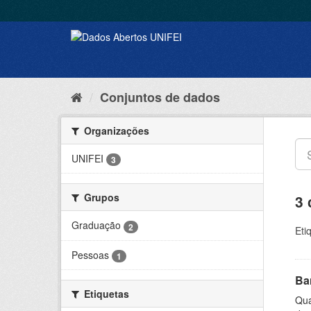
Conjuntos de dados
Organizações
UNIFEI
3
Grupos
3 
Graduação
2
Eti
Pessoas
1
Ba
Etiquetas
Qua