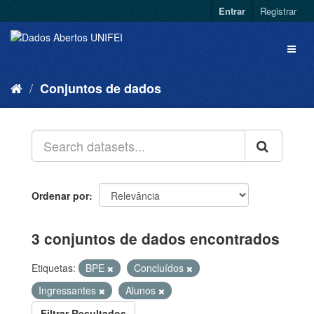
Entrar
Registrar
Conjuntos de dados
Ordenar por
3 conjuntos de dados encontrados
Etiquetas:
BPE
Concluídos
Ingressantes
Alunos
Filtrar Resultados