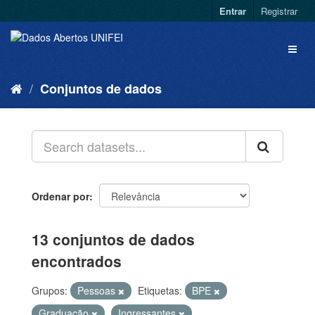
Entrar
Registrar
Conjuntos de dados
Ordenar por
13 conjuntos de dados
encontrados
Grupos:
Pessoas
Etiquetas:
BPE
Graduação
Ingressantes