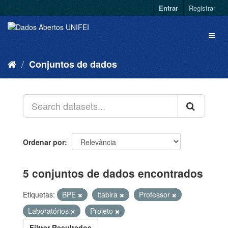
Entrar
Registrar
Conjuntos de dados
Ordenar por
5 conjuntos de dados encontrados
Etiquetas:
BPE
Itabira
Professor
Laboratórios
Projeto
Filtrar Resultados