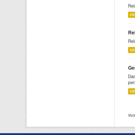
Rel
CS
Re
Rel
CS
Ge
Dad
per
CS
Voc