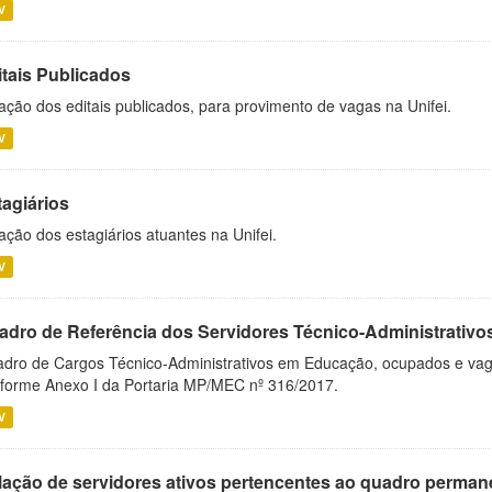
V
itais Publicados
ação dos editais publicados, para provimento de vagas na Unifei.
V
tagiários
ação dos estagiários atuantes na Unifei.
V
adro de Referência dos Servidores Técnico-Administrati
dro de Cargos Técnico-Administrativos em Educação, ocupados e vagos 
forme Anexo I da Portaria MP/MEC nº 316/2017.
V
lação de servidores ativos pertencentes ao quadro permane