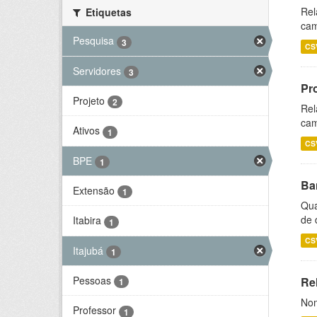
Rel
Etiquetas
cam
Pesquisa
3
CS
Servidores
3
Pr
Projeto
2
Rel
cam
Ativos
1
CS
BPE
1
Ba
Extensão
1
Qua
de 
Itabira
1
CS
Itajubá
1
Pessoas
Rel
1
Nom
Professor
1