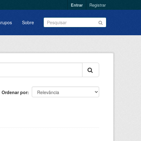
Entrar
Registrar
rupos
Sobre
Ordenar por