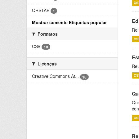
CS
QRSTAE
1
Ed
Mostrar somente Etiquetas popular
Rel
Formatos
CS
CSV
10
Es
Licenças
Rel
CS
Creative Commons At...
10
Qu
Qua
con
CS
Re