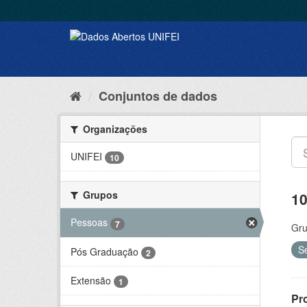
Conjuntos de dados
Organizações
UNIFEI
10
Grupos
10
Pessoas
7
Gru
S
Pós Graduação
2
Extensão
1
Pr