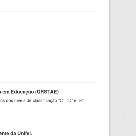
vos em Educação (QRSTAE)
dos níveis de classificação “C”, “D” e “E”,
nte da Unifei.