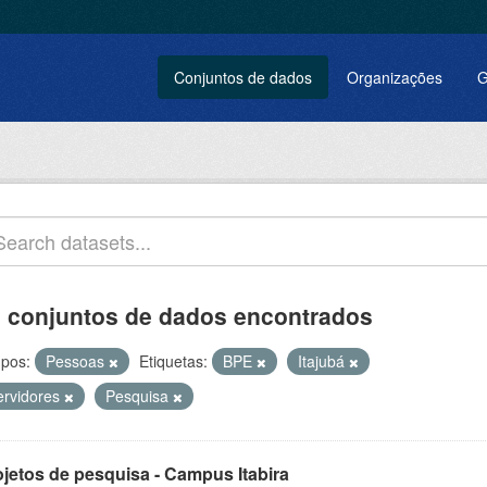
Conjuntos de dados
Organizações
G
 conjuntos de dados encontrados
pos:
Pessoas
Etiquetas:
BPE
Itajubá
ervidores
Pesquisa
ojetos de pesquisa - Campus Itabira