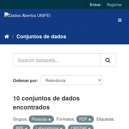
Entrar
Registrar
Conjuntos de dados
Ordenar por
10 conjuntos de dados
encontrados
Grupos:
Pessoas
Formatos:
PDF
Etiquetas:
BPE
Laboratórios
QRSTAE