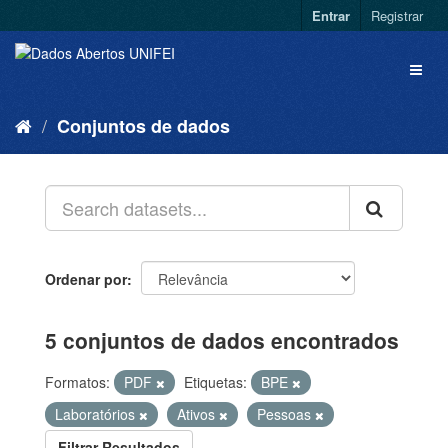
Entrar
Registrar
Conjuntos de dados
Ordenar por
5 conjuntos de dados encontrados
Formatos:
PDF
Etiquetas:
BPE
Laboratórios
Ativos
Pessoas
Filtrar Resultados