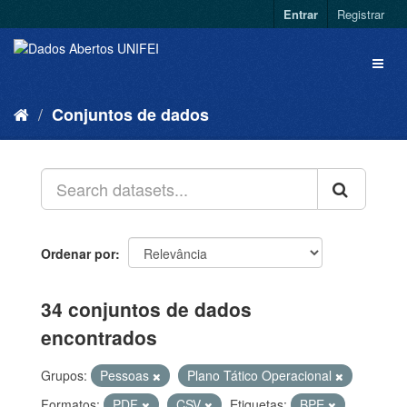
Entrar
Registrar
Conjuntos de dados
Ordenar por
34 conjuntos de dados
encontrados
Grupos:
Pessoas
Plano Tático Operacional
Formatos:
PDF
CSV
Etiquetas:
BPE