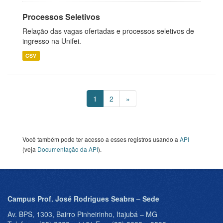
Processos Seletivos
Relação das vagas ofertadas e processos seletivos de
ingresso na Unifei.
CSV
1
2
»
Você também pode ter acesso a esses registros usando a
API
(veja
Documentação da API
).
Campus Prof. José Rodrigues Seabra – Sede
Av. BPS, 1303, Bairro Pinheirinho, Itajubá – MG