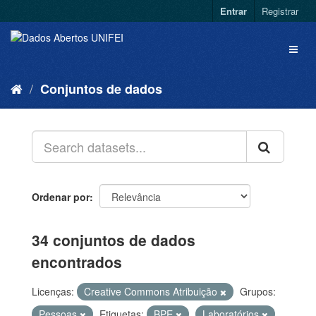
Entrar
Registrar
Conjuntos de dados
Ordenar por
34 conjuntos de dados
encontrados
Licenças:
Creative Commons Atribuição
Grupos:
Pessoas
Etiquetas:
BPE
Laboratórios