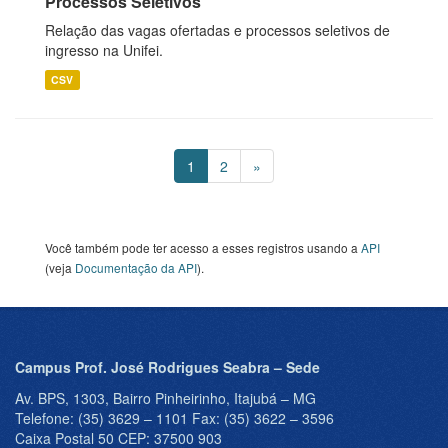
Processos Seletivos
Relação das vagas ofertadas e processos seletivos de
ingresso na Unifei.
CSV
1
2
»
Você também pode ter acesso a esses registros usando a
API
(veja
Documentação da API
).
Campus Prof. José Rodrigues Seabra – Sede
Av. BPS, 1303, Bairro Pinheirinho, Itajubá – MG
Telefone: (35) 3629 – 1101 Fax: (35) 3622 – 3596
Caixa Postal 50 CEP: 37500 903