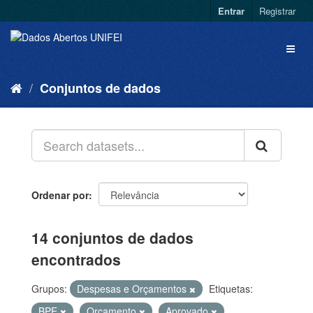
Entrar
Registrar
Conjuntos de dados
Ordenar por
14 conjuntos de dados
encontrados
Grupos:
Despesas e Orçamentos
Etiquetas:
BPE
Orçamento
Aprovado