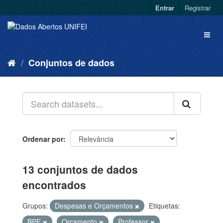
Entrar
Registrar
Conjuntos de dados
Ordenar por
13 conjuntos de dados
encontrados
Grupos:
Despesas e Orçamentos
Etiquetas:
BPE
Orçamento
Professor