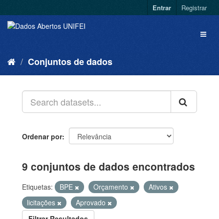
Entrar
Registrar
Conjuntos de dados
Ordenar por
9 conjuntos de dados encontrados
Etiquetas:
BPE
Orçamento
Ativos
licitações
Aprovado
Filtrar Resultados