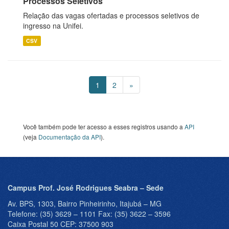
Processos Seletivos
Relação das vagas ofertadas e processos seletivos de
ingresso na Unifei.
CSV
1
2
»
Você também pode ter acesso a esses registros usando a
API
(veja
Documentação da API
).
Campus Prof. José Rodrigues Seabra – Sede
Av. BPS, 1303, Bairro Pinheirinho, Itajubá – MG
Telefone: (35) 3629 – 1101 Fax: (35) 3622 – 3596
Caixa Postal 50 CEP: 37500 903