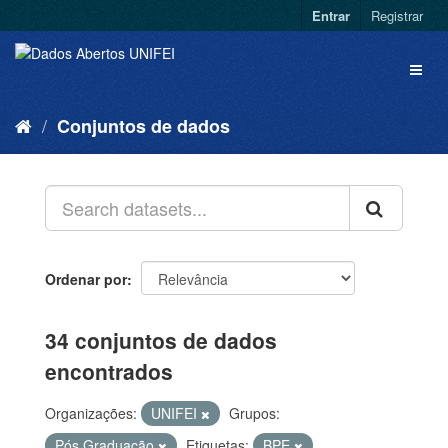
Entrar
Registrar
Conjuntos de dados
Ordenar por
34 conjuntos de dados
encontrados
Organizações:
UNIFEI
Grupos:
Pós Graduação
Etiquetas:
BPE