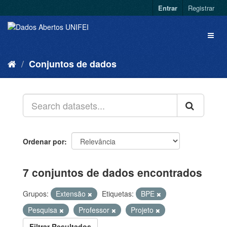
Entrar
Registrar
Conjuntos de dados
Ordenar por
7 conjuntos de dados encontrados
Grupos:
Extensão
Etiquetas:
BPE
Pesquisa
Professor
Projeto
Filtrar Resultados