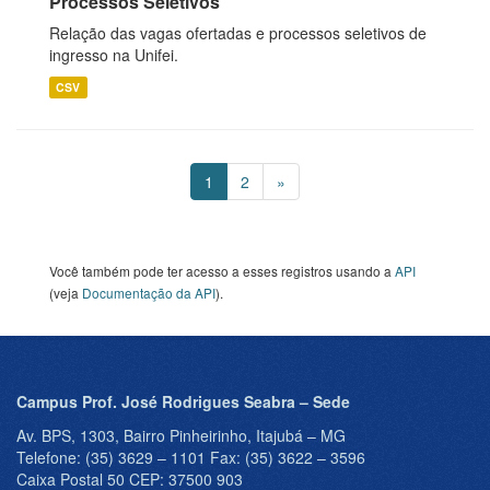
Processos Seletivos
Relação das vagas ofertadas e processos seletivos de
ingresso na Unifei.
CSV
1
2
»
Você também pode ter acesso a esses registros usando a
API
(veja
Documentação da API
).
Campus Prof. José Rodrigues Seabra – Sede
Av. BPS, 1303, Bairro Pinheirinho, Itajubá – MG
Telefone: (35) 3629 – 1101 Fax: (35) 3622 – 3596
Caixa Postal 50 CEP: 37500 903