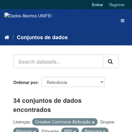
Entrar
Registrar
Conjuntos de dados
Ordenar por
34 conjuntos de dados
encontrados
Licenças:
Creative Commons Atribuição
Grupos:
Pessoas
Etiquetas:
BPE
Pesquisa