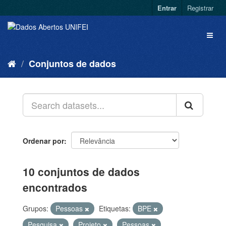
Entrar
Registrar
Conjuntos de dados
Ordenar por
10 conjuntos de dados
encontrados
Grupos:
Pessoas
Etiquetas:
BPE
Pesquisa
Projeto
Pessoas