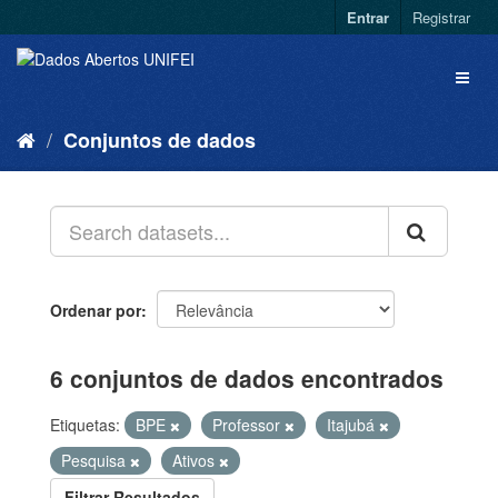
Entrar
Registrar
Conjuntos de dados
Ordenar por
6 conjuntos de dados encontrados
Etiquetas:
BPE
Professor
Itajubá
Pesquisa
Ativos
Filtrar Resultados