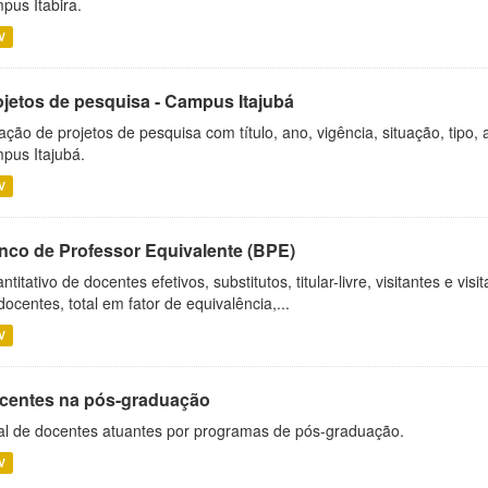
pus Itabira.
V
ojetos de pesquisa - Campus Itajubá
ação de projetos de pesquisa com título, ano, vigência, situação, tipo
pus Itajubá.
V
nco de Professor Equivalente (BPE)
ntitativo de docentes efetivos, substitutos, titular-livre, visitantes e vi
docentes, total em fator de equivalência,...
V
centes na pós-graduação
al de docentes atuantes por programas de pós-graduação.
V