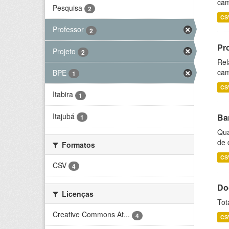
cam
Pesquisa
2
CS
Professor
2
Pr
Projeto
2
Rel
cam
BPE
1
CS
Itabira
1
Itajubá
Ba
1
Qua
de 
Formatos
CS
CSV
4
Do
Licenças
Tot
Creative Commons At...
4
CS