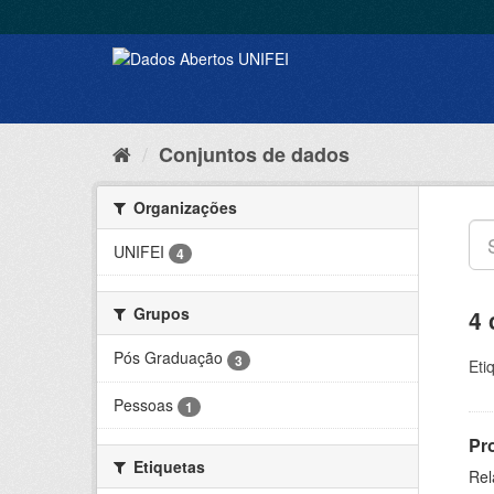
Conjuntos de dados
Organizações
UNIFEI
4
Grupos
4 
Pós Graduação
3
Eti
Pessoas
1
Pr
Etiquetas
Rel