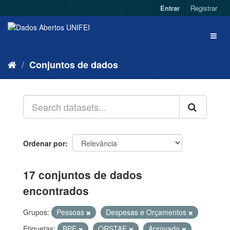
Entrar
Registrar
Conjuntos de dados
Ordenar por
17 conjuntos de dados
encontrados
Grupos:
Pessoas
Despesas e Orçamentos
Etiquetas:
BPE
QRSTAE
Aprovado