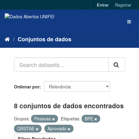
Entrar
Registrar
Conjuntos de dados
Ordenar por
8 conjuntos de dados encontrados
Grupos:
Pessoas
Etiquetas:
BPE
QRSTAE
Aprovado
Filtrar Resultados