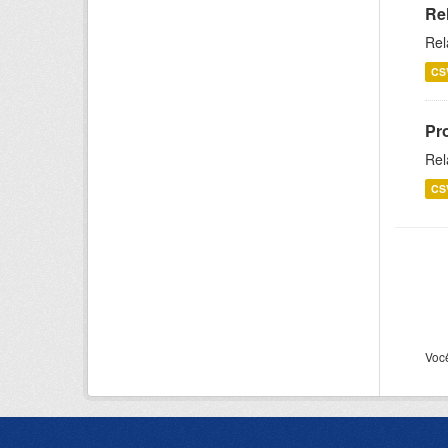
Re
Rel
CS
Pr
Rel
CS
Voc