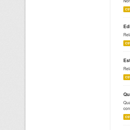
Nom
CS
Ed
Rel
CS
Es
Rel
CS
Qu
Qua
con
CS