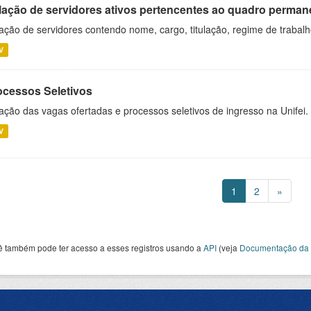
lação de servidores ativos pertencentes ao quadro permane
ação de servidores contendo nome, cargo, titulação, regime de trabal
V
ocessos Seletivos
ação das vagas ofertadas e processos seletivos de ingresso na Unifei.
V
1
2
»
ê também pode ter acesso a esses registros usando a
API
(veja
Documentação da 