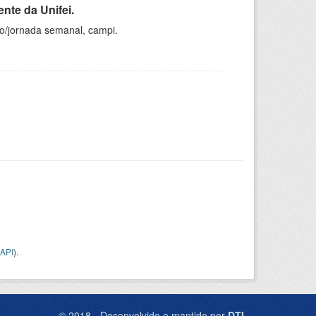
nte da Unifei.
ho/jornada semanal, campi.
API
).
© 2018 - Desenvolvido e mantido por
DTI