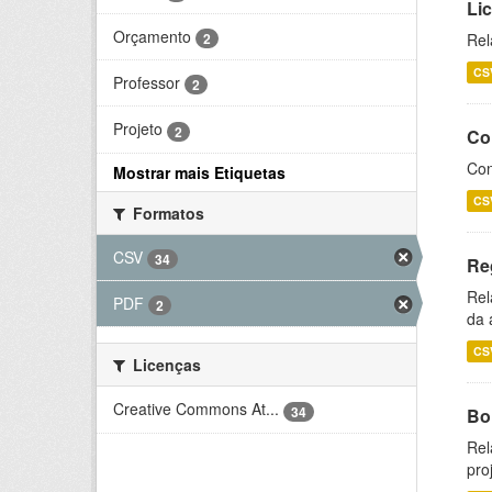
Li
Orçamento
2
Rel
CS
Professor
2
Projeto
2
Co
Con
Mostrar mais Etiquetas
CS
Formatos
CSV
34
Re
Rel
PDF
2
da 
CS
Licenças
Creative Commons At...
34
Bol
Rel
pro