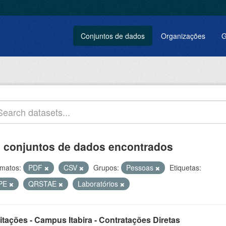
Conjuntos de dados
Organizações
G
 conjuntos de dados encontrados
matos:
PDF
CSV
Grupos:
Pessoas
Etiquetas:
PE
QRSTAE
Laboratórios
itações - Campus Itabira - Contratações Diretas