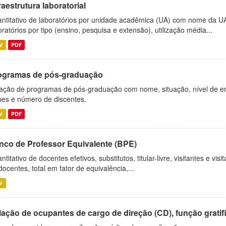
raestrutura laboratorial
ntitativo de laboratórios por unidade acadêmica (UA) com nome da U
oratórios por tipo (ensino, pesquisa e extensão), utilização média...
V
PDF
ogramas de pós-graduação
ação de programas de pós-graduação com nome, situação, nível de ens
es e número de discentes.
V
PDF
nco de Professor Equivalente (BPE)
ntitativo de docentes efetivos, substitutos, titular-livre, visitantes e vi
docentes, total em fator de equivalência,...
V
ação de ocupantes de cargo de direção (CD), função gratifi