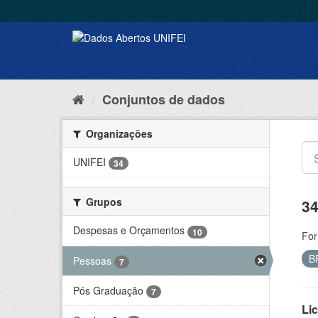
Conjuntos de dados
Organizações
UNIFEI
34
Grupos
34
Despesas e Orçamentos
10
For
B
Pessoas
7
Pós Graduação
7
Lic