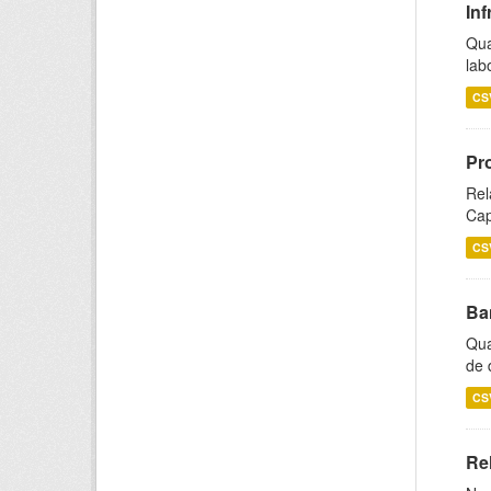
Inf
Qua
lab
CS
Pr
Rel
Cap
CS
Ba
Qua
de 
CS
Rel