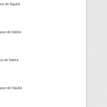
pus de Itajubá
pus de Itabira
s de Itabira
mpus de Itajubá