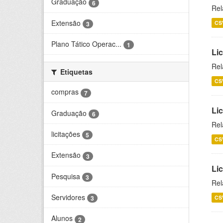
Graduação
6
Rel
Extensão
CS
3
Plano Tático Operac...
1
Lic
Rel
Etiquetas
CS
compras
7
Lic
Graduação
6
Rel
licitações
5
CS
Extensão
3
Li
Pesquisa
3
Rel
Servidores
CS
3
Alunos
2