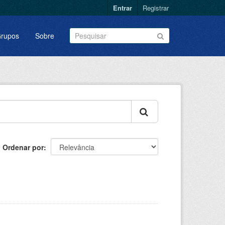
Entrar
Registrar
rupos
Sobre
Ordenar por