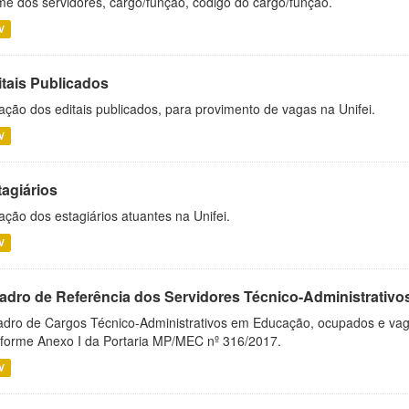
e dos servidores, cargo/função, código do cargo/função.
V
itais Publicados
ação dos editais publicados, para provimento de vagas na Unifei.
V
tagiários
ação dos estagiários atuantes na Unifei.
V
adro de Referência dos Servidores Técnico-Administrati
dro de Cargos Técnico-Administrativos em Educação, ocupados e vagos 
forme Anexo I da Portaria MP/MEC nº 316/2017.
V