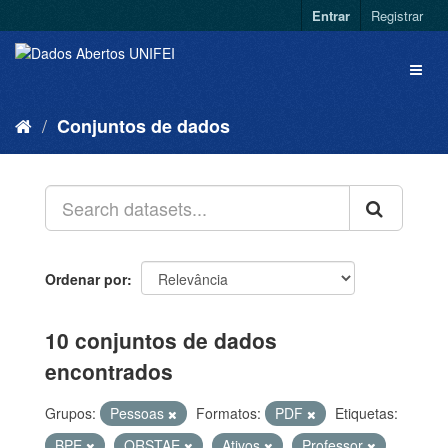
Entrar
Registrar
Conjuntos de dados
Ordenar por
10 conjuntos de dados
encontrados
Grupos:
Pessoas
Formatos:
PDF
Etiquetas:
BPE
QRSTAE
Ativos
Professor