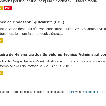
oratórios por tipo (ensino, pesquisa e extensão), utilização média...
V
PDF
nco de Professor Equivalente (BPE)
ntitativo de docentes efetivos, substitutos, titular-livre, visitantes e vi
docentes, total em fator de equivalência,...
V
adro de Referência dos Servidores Técnico-Administrati
dro de Cargos Técnico-Administrativos em Educação, ocupados e vagos 
forme Anexo I da Portaria MP/MEC nº 316/2017.
V
ê também pode ter acesso a esses registros usando a
API
(veja
Documentação da 