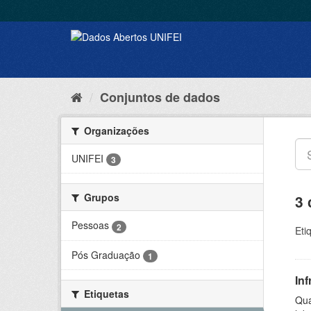
Conjuntos de dados
Organizações
UNIFEI
3
Grupos
3 
Pessoas
2
Eti
Pós Graduação
1
Inf
Etiquetas
Qua