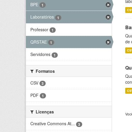
lab
BPE
1
CS
Laboratórios
1
Ba
Professor
1
Qua
de 
QRSTAE
1
CS
Servidores
1
Qu
Formatos
Qua
con
CSV
3
CS
PDF
1
Licenças
Voc
Creative Commons At...
3