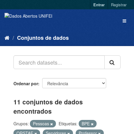
Entrar
Registrar
Conjuntos de dados
Ordenar por
11 conjuntos de dados
encontrados
Grupos:
Pessoas
Etiquetas:
BPE
QRSTAE
Servidores
Professor