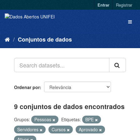
Entrar
Registrar
Conjuntos de dados
Ordenar por
9 conjuntos de dados encontrados
Grupos:
Pessoas
Etiquetas:
BPE
Servidores
Cursos
Aprovado
Ativos