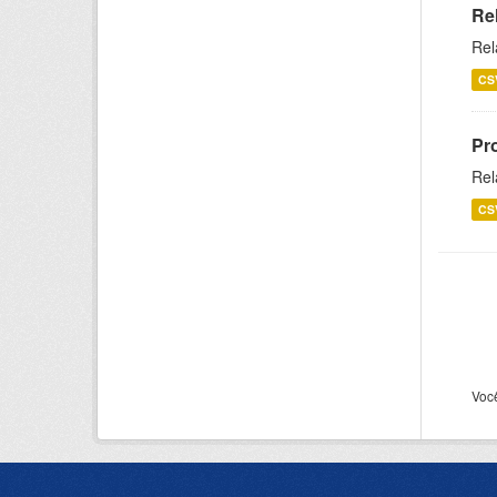
Re
Rel
CS
Pr
Rel
CS
Voc