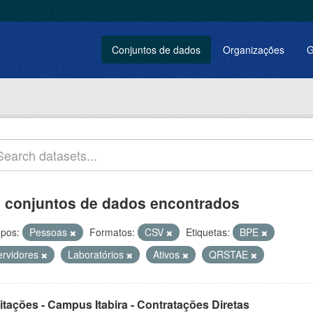
Conjuntos de dados
Organizações
G
 conjuntos de dados encontrados
pos:
Pessoas
Formatos:
CSV
Etiquetas:
BPE
ervidores
Laboratórios
Ativos
QRSTAE
itações - Campus Itabira - Contratações Diretas