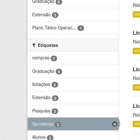
Graduação
6
Rel
Extensão
CS
3
Plano Tático Operac...
1
Lic
Rel
Etiquetas
CS
compras
7
Lic
Graduação
6
Rel
licitações
5
CS
Extensão
3
Li
Pesquisa
3
Rel
Servidores
CS
3
Alunos
2