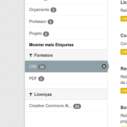
Li
Orçamento
2
Rel
CS
Professor
2
Projeto
2
Co
Con
Mostrar mais Etiquetas
CS
Formatos
CSV
34
Re
Rel
PDF
2
da 
CS
Licenças
Creative Commons At...
34
Bol
Rel
pro