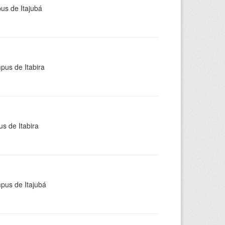
pus de Itajubá
pus de Itabira
s de Itabira
mpus de Itajubá