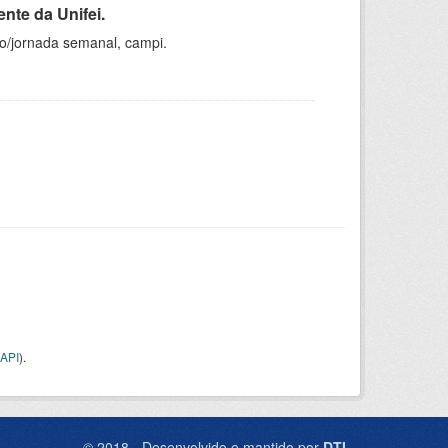
nte da Unifei.
ho/jornada semanal, campi.
API
).
© 2018 - Desenvolvido e mantido por
DTI