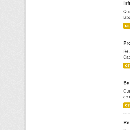
Inf
Qua
lab
CS
Pr
Rel
Cap
CS
Ba
Qua
de 
CS
Rel