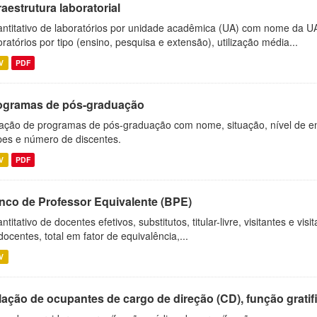
raestrutura laboratorial
ntitativo de laboratórios por unidade acadêmica (UA) com nome da U
oratórios por tipo (ensino, pesquisa e extensão), utilização média...
V
PDF
ogramas de pós-graduação
ação de programas de pós-graduação com nome, situação, nível de ens
es e número de discentes.
V
PDF
nco de Professor Equivalente (BPE)
ntitativo de docentes efetivos, substitutos, titular-livre, visitantes e vi
docentes, total em fator de equivalência,...
V
ação de ocupantes de cargo de direção (CD), função gratifi