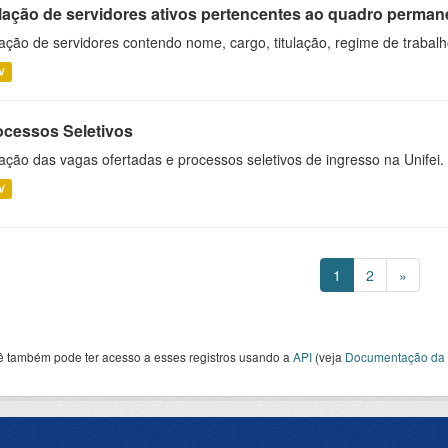
lação de servidores ativos pertencentes ao quadro permane
ação de servidores contendo nome, cargo, titulação, regime de trabal
V
ocessos Seletivos
ação das vagas ofertadas e processos seletivos de ingresso na Unifei.
V
1
2
»
ê também pode ter acesso a esses registros usando a
API
(veja
Documentação da 