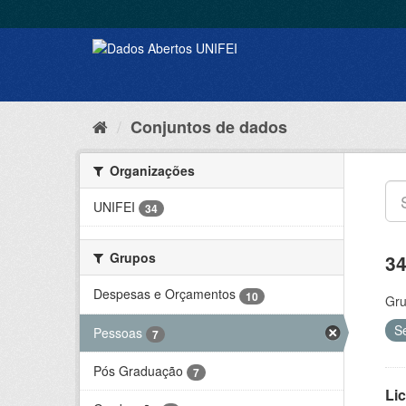
Conjuntos de dados
Organizações
UNIFEI
34
Grupos
34
Despesas e Orçamentos
10
Gru
S
Pessoas
7
Pós Graduação
7
Lic