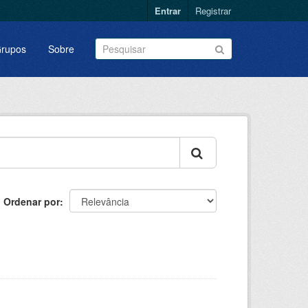
Entrar
Registrar
rupos
Sobre
Ordenar por