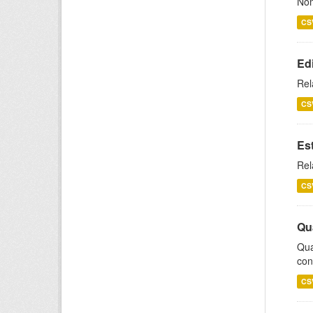
Nom
CS
Ed
Rel
CS
Es
Rel
CS
Qu
Qua
con
CS