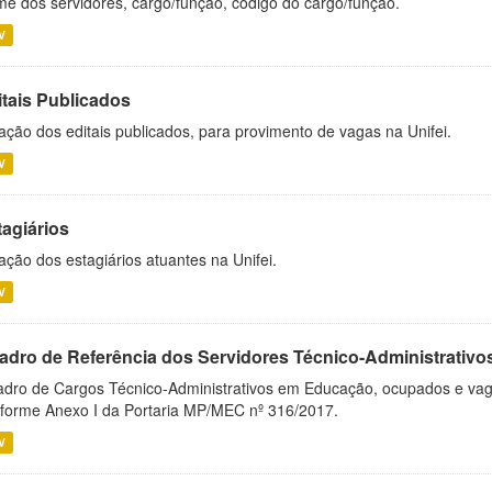
e dos servidores, cargo/função, código do cargo/função.
V
itais Publicados
ação dos editais publicados, para provimento de vagas na Unifei.
V
tagiários
ação dos estagiários atuantes na Unifei.
V
adro de Referência dos Servidores Técnico-Administrati
dro de Cargos Técnico-Administrativos em Educação, ocupados e vagos 
forme Anexo I da Portaria MP/MEC nº 316/2017.
V