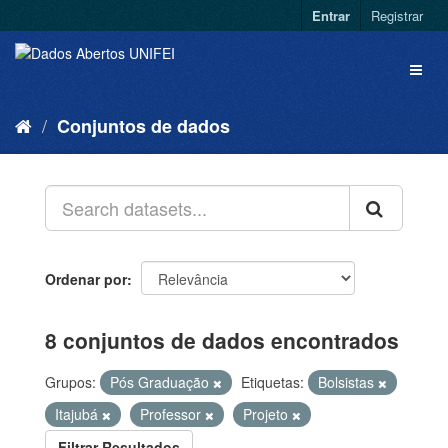
Entrar
Registrar
Conjuntos de dados
Ordenar por
8 conjuntos de dados encontrados
Grupos:
Pós Graduação
Etiquetas:
Bolsistas
Itajubá
Professor
Projeto
Filtrar Resultados