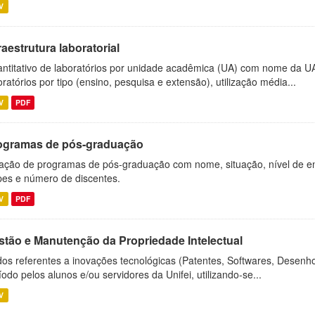
V
raestrutura laboratorial
ntitativo de laboratórios por unidade acadêmica (UA) com nome da U
oratórios por tipo (ensino, pesquisa e extensão), utilização média...
V
PDF
ogramas de pós-graduação
ação de programas de pós-graduação com nome, situação, nível de ens
es e número de discentes.
V
PDF
stão e Manutenção da Propriedade Intelectual
os referentes a inovações tecnológicas (Patentes, Softwares, Desenho
íodo pelos alunos e/ou servidores da Unifei, utilizando-se...
V