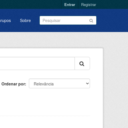
Entrar
Registrar
rupos
Sobre
Ordenar por