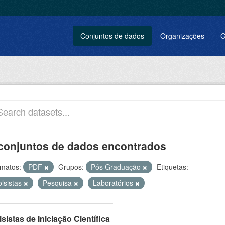
Conjuntos de dados
Organizações
G
conjuntos de dados encontrados
matos:
PDF
Grupos:
Pós Graduação
Etiquetas:
olsistas
Pesquisa
Laboratórios
sistas de Iniciação Científica