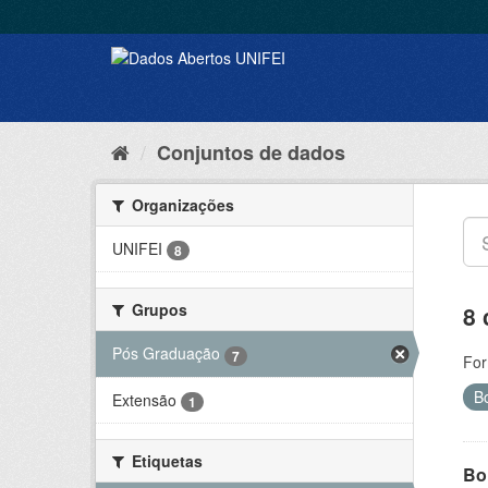
Conjuntos de dados
Organizações
UNIFEI
8
Grupos
8 
Pós Graduação
7
For
B
Extensão
1
Etiquetas
Bol