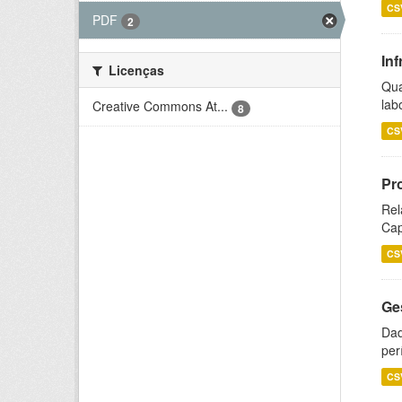
CS
PDF
2
Inf
Licenças
Qua
lab
Creative Commons At...
8
CS
Pr
Rel
Cap
CS
Ge
Dad
per
CS