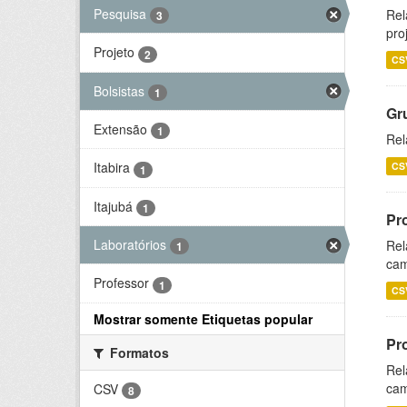
Pesquisa
Rel
3
pro
Projeto
2
CS
Bolsistas
1
Gr
Extensão
1
Rel
Itabira
CS
1
Itajubá
1
Pr
Laboratórios
Rel
1
cam
Professor
1
CS
Mostrar somente Etiquetas popular
Pr
Formatos
Rel
cam
CSV
8