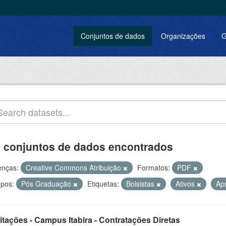
Conjuntos de dados
Organizações
G
 conjuntos de dados encontrados
enças:
Creative Commons Atribuição
Formatos:
PDF
pos:
Pós Graduação
Etiquetas:
Bolsistas
Ativos
Ap
itações - Campus Itabira - Contratações Diretas