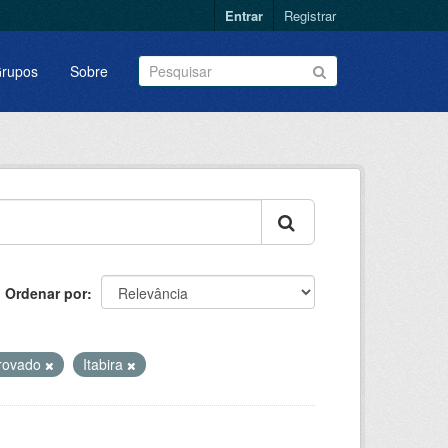
Entrar
Registrar
rupos
Sobre
Ordenar por
rovado
Itabira