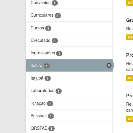
Convênios
CS
1
Curriculares
1
Gr
Cursos
1
Rel
CS
Executado
1
Ingressantes
1
Pr
Rel
Itabira
1
cam
Itajubá
CS
1
Laboratórios
1
Pr
licitação
1
Rel
cam
Pessoas
1
CS
QRSTAE
1