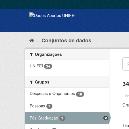
Conjuntos de dados
Organizações
UNIFEI
34
Grupos
34
Despesas e Orçamentos
10
Lic
Gru
Pessoas
7
Pós Graduação
7
Lic