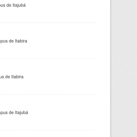
pus de Itajubá
pus de Itabira
s de Itabira
mpus de Itajubá