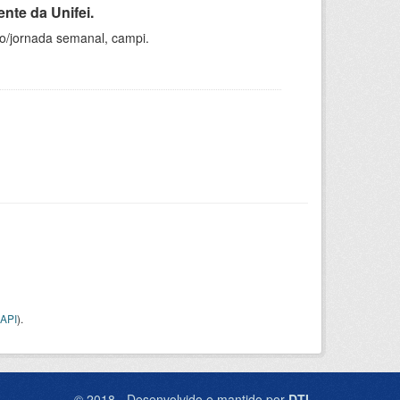
nte da Unifei.
ho/jornada semanal, campi.
API
).
© 2018 - Desenvolvido e mantido por
DTI