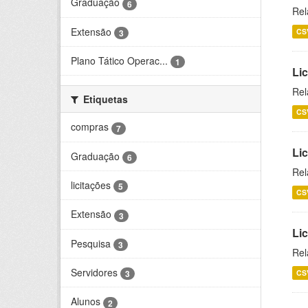
Graduação
6
Rel
Extensão
CS
3
Plano Tático Operac...
1
Lic
Rel
Etiquetas
CS
compras
7
Lic
Graduação
6
Rel
licitações
5
CS
Extensão
3
Li
Pesquisa
3
Rel
Servidores
CS
3
Alunos
2