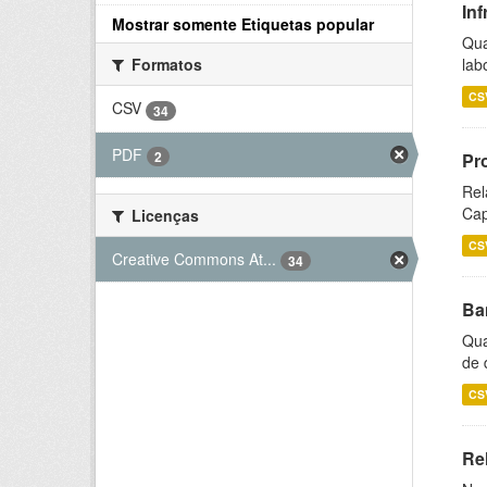
Inf
Mostrar somente Etiquetas popular
Qua
lab
Formatos
CS
CSV
34
PDF
2
Pr
Rel
Cap
Licenças
CS
Creative Commons At...
34
Ba
Qua
de 
CS
Rel