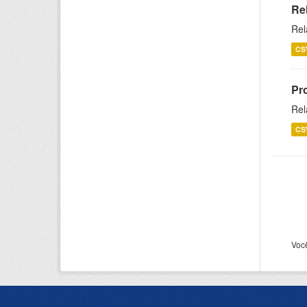
Re
Rel
CS
Pr
Rel
CS
Voc