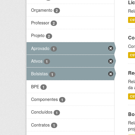
Li
Orçamento
2
Rel
CS
Professor
2
Projeto
2
Co
Con
Aprovado
1
CS
Ativos
1
Re
Bolsistas
1
Rel
BPE
1
da 
CS
Componentes
1
Concluídos
1
Bol
Rel
Contratos
1
pro