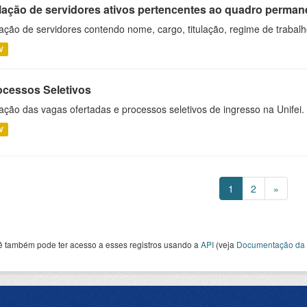
lação de servidores ativos pertencentes ao quadro permane
ação de servidores contendo nome, cargo, titulação, regime de trabal
V
ocessos Seletivos
ação das vagas ofertadas e processos seletivos de ingresso na Unifei.
V
1
2
»
ê também pode ter acesso a esses registros usando a
API
(veja
Documentação da 