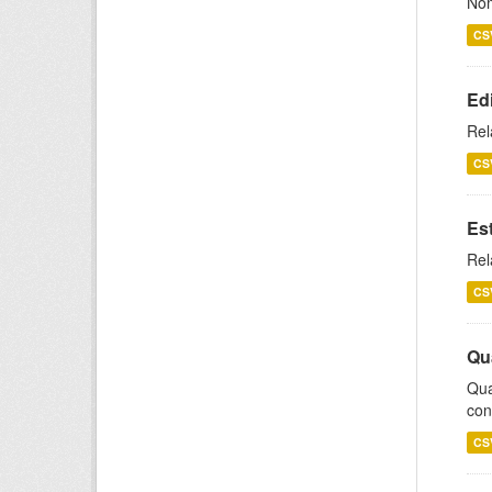
Nom
CS
Ed
Rel
CS
Es
Rel
CS
Qu
Qua
con
CS