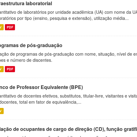
raestrutura laboratorial
ntitativo de laboratórios por unidade acadêmica (UA) com nome da U
oratórios por tipo (ensino, pesquisa e extensão), utilização média...
V
PDF
ogramas de pós-graduação
ação de programas de pós-graduação com nome, situação, nível de ens
es e número de discentes.
V
PDF
nco de Professor Equivalente (BPE)
ntitativo de docentes efetivos, substitutos, titular-livre, visitantes e vi
docentes, total em fator de equivalência,...
V
ação de ocupantes de cargo de direção (CD), função gratifi