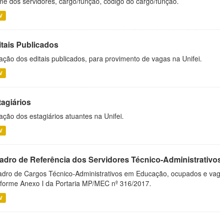
e dos servidores, cargo/função, código do cargo/função.
V
itais Publicados
ação dos editais publicados, para provimento de vagas na Unifei.
V
tagiários
ação dos estagiários atuantes na Unifei.
V
adro de Referência dos Servidores Técnico-Administrati
dro de Cargos Técnico-Administrativos em Educação, ocupados e vagos 
forme Anexo I da Portaria MP/MEC nº 316/2017.
V